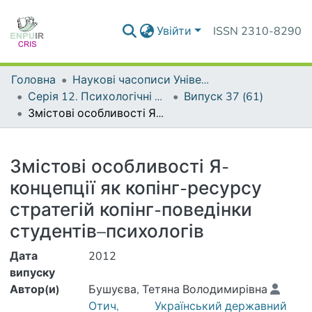
Увійти
ISSN 2310-8290
Головна
Наукові часописи Університету
Серія 12. Психологічні науки
Випуск 37 (61)
Змістові особливості Я-концепції як копінг-ресурсу стратегій копінг-поведінки студентів–психологів
Деталі
Змістові особливості Я-
концепції як копінг-ресурсу
стратегій копінг-поведінки
студентів–психологів
Дата
2012
випуску
Автор(и)
Бушуєва, Тетяна Володимирівна
Отич,
Український державний