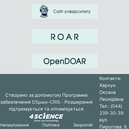
Контакти:
Хархун
Оксана
Створено за допомогою
Програмне
Леонідівна
забезпечення DSpace-CRIS
- Розширення
Тел.: (044)
підтримується та оптимізується
239-30-39
вул.
Налаштування
Політика
Зворотній
Пирогова, 9,