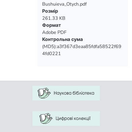
Bushuieva_Otych.pdf
Вантажиться...
Розмір
261.33 KB
Формат
Adobe PDF
Контрольна сума
(MD5):a3f367d3eaa85fdfa58522f69
4fd0221