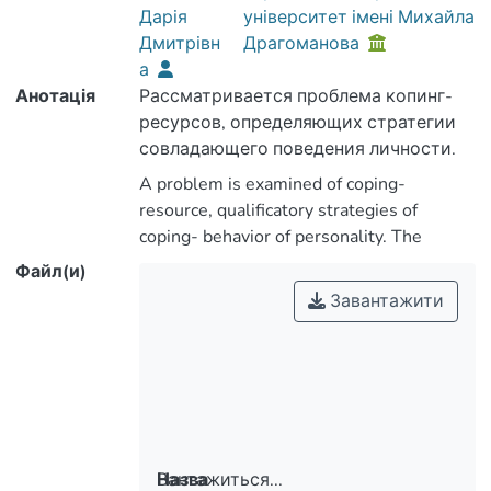
Дарія
університет імені Михайла
Дмитрівн
Драгоманова
а
Анотація
Рассматривается проблема копинг-
ресурсов, определяющих стратегии
совладающего поведения личности.
Представлен анализ результатов
A problem is examined of coping-
исследования содержательных
resource, qualificatory strategies of
характеристик Я-концепции как
coping- behavior of personality. The
копинг-ресурса стратегий копинг-
analysis of results of research of rich in
Файл(и)
поведения будущих психологов.
content descriptions of self-conception is
Завантажити
presented as a coping-resource of
strategies of coping- behavior of future
psychologists.
Вантажиться...
Назва