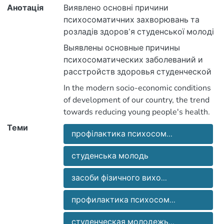
Анотація
Виявлено основні причини
психосоматичних захворювань та
розладів здоров’я студенської молоді
під час навчання. Визначено засоби
Выявлены основные причины
фізичного виховання спрямовані на
психосоматических заболеваний и
профілактику психосоматичних
расстройств здоровья студенческой
розладів здоров’я студентів залежно
молодежи во время обучения.
In the modern socio-economic conditions
від характеру їх захворювань.
Определены средства физического
of development of our country, the trend
воспитания, направленные на
towards reducing young people's health.
профилактику психосоматических
This, in particular, due to the great fatigue
Теми
расстройств здоров’я студентов в
профілактика психосом...
of student young people from significant
зависимости от характера их
academic load, the failure mode of the day,
заболеваний.
студенська молодь
the distribution among them of bad habits,
resulting in reduced levels of physical
засоби фізичного вихо...
activity of students, leading to increased
morbidity and psychosomatic disorders,
профилактика психосом...
which manifest themselves in poor health
in the absence of structural changes in
студенческая молодежь...