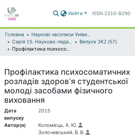
Увійти
ISSN 2310-8290
Головна
Наукові часописи Університету
Серія 15. Науково-педагогічні проблеми фізичної культури (фізична культура і спорт)
Випуск 3К2 (57)
Профілактика психосоматичних розладів здоров’я студентської молоді засобами фізичного виховання
Деталі
Профілактика психосоматичних
розладів здоров’я студентської
молоді засобами фізичного
виховання
Дата
2015
випуску
Автор(и)
Коломієць, А. Ю.
Золочевський, В. В.