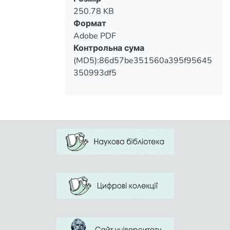
negative impact of academic stress on
250.78 KB
health status of students. One of the most
Формат
effective ways to prevent these negative
Adobe PDF
phenomena scientists determined attract
Контрольна сума
students towards physical education and
(MD5):86d57be351560a395f95645
physical culture and sports activities. The
350993df5
choice of means of physical education
aimed at prevention of psychosomatic
disorders health of students is
determined by the nature of their
diseases, in particular are the main sports
games, swimming, athletics, exercises to
develop endurance, hardening. Further
research is to determine the effectiveness
of application forms, methods and means
of physical education aimed at prevention
of psychosomatic disorders health
students.