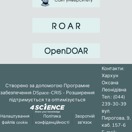
Контакти:
Хархун
Оксана
Створено за допомогою
Програмне
Леонідівна
забезпечення DSpace-CRIS
- Розширення
Тел.: (044)
підтримується та оптимізується
239-30-39
вул.
Налаштування
Політика
Зворотній
Пирогова, 9,
файлів cookie
конфіденційності
зв'язок
каб. 157-6