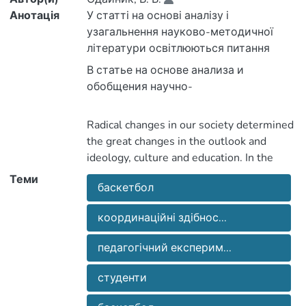
Анотація
У статті на основі аналізу і
узагальнення науково-методичної
літератури освітлюються питання
В статье на основе анализа и
координаційних здібностей студентів
вищих навчальних закладів в процесі
методической литературы
Radical changes in our society determined
занять баскетболом.
освещаются вопросы развития
the great changes in the outlook and
координационных способностей
ideology, culture and education. In the
Теми
баскетбол
заведений в процессе занятий
modern Ukrainian reformation the issues
баскетболом.
координаційні здібнос...
of physical and spiritual health
strengthening, healthy lifestyle,
педагогічний експерим...
студенти
which are considered as social progress
criteria are particularly important [5, p.