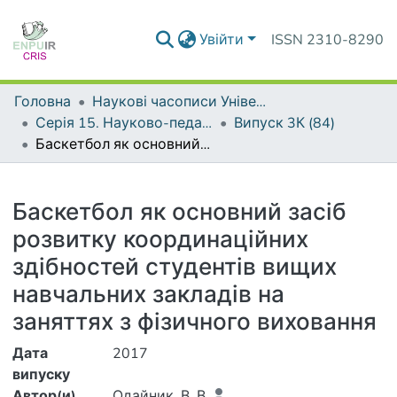
Увійти
ISSN 2310-8290
Головна
Наукові часописи Університету
Серія 15. Науково-педагогічні проблеми фізичної культури (фізична культура і спорт)
Випуск 3К (84)
Баскетбол як основний засіб розвитку координаційних здібностей студентів вищих навчальних закладів на заняттях з фізичного виховання
Деталі
Баскетбол як основний засіб
розвитку координаційних
здібностей студентів вищих
навчальних закладів на
заняттях з фізичного виховання
Дата
2017
випуску
Автор(и)
Одайник, В. В.