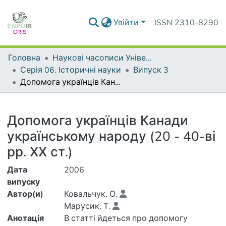
Увійти
ISSN 2310-8290
Головна
Наукові часописи Університету
Серія 06. Історичні науки
Випуск 3
Допомога українців Канади українському народу (20 - 40-ві рр. ХХ ст.)
Деталі
Допомога українців Канади
українському народу (20 - 40-ві
рр. ХХ ст.)
Дата
2006
випуску
Автор(и)
Ковальчук, О.
Марусик, Т.
Анотація
В статті йдеться про допомогу