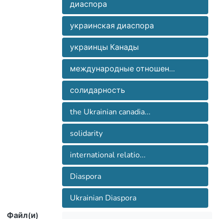
диаспора
украинская диаспора
украинцы Канады
международные отношен...
солидарность
the Ukrainian canadia...
solidarity
international relatio...
Diaspora
Ukrainian Diaspora
Файл(и)