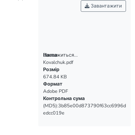
Завантажити
Вантажиться...
Назва
Kovalchuk.pdf
Вантажиться...
Розмір
674.84 KB
Формат
Adobe PDF
Контрольна сума
(MD5):3b85e00d873790f63cc6996d
edcc019e