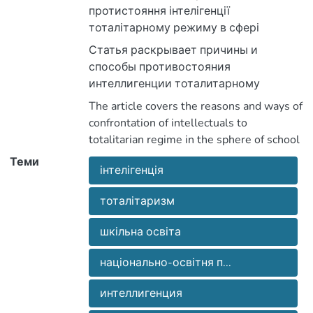
протистояння інтелігенції
тоталітарному режиму в сфері
шкільної освіти, показує ставлення
Статья раскрывает причины и
української інтелігенції до розвитку
способы противостояния
шкільництва.
интеллигенции тоталитарному
режиму в сфере школьного
The article covers the reasons and ways of
образования, показывает отношение
confrontation of intellectuals to
украинской интеллигенции к
totalitarian regime in the sphere of school
развитию школы.
education, shows the attitude of the
Теми
інтелігенція
Ukrainian intelligentsia to the
development of students
тоталітаризм
шкільна освіта
національно-освітня п...
интеллигенция