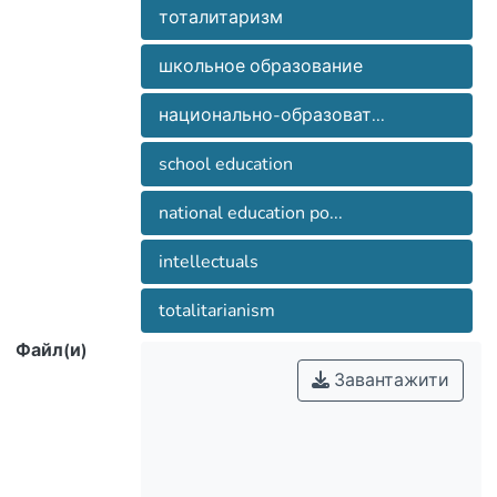
тоталитаризм
школьное образование
национально-образоват...
school education
national education po...
intellectuals
totalitarianism
Файл(и)
Завантажити