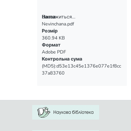
Вантажиться...
Назва
Nevinchana.pdf
Вантажиться...
Розмір
360.94 KB
Формат
Adobe PDF
Контрольна сума
(MD5):d53e13c45e1376e077e1f8cc
37a83760