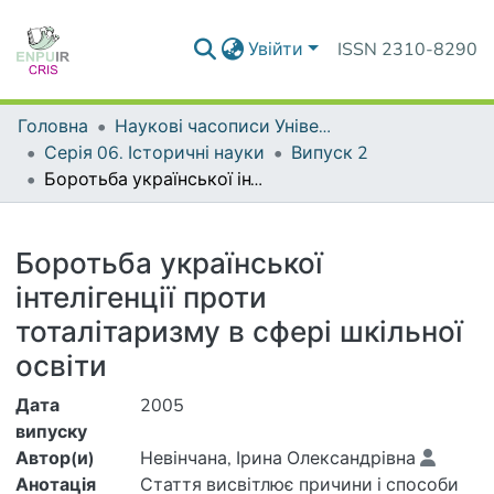
Увійти
ISSN 2310-8290
Головна
Наукові часописи Університету
Серія 06. Історичні науки
Випуск 2
Боротьба української інтелігенції проти тоталітаризму в сфері шкільної освіти
Деталі
Боротьба української
інтелігенції проти
тоталітаризму в сфері шкільної
освіти
Дата
2005
випуску
Автор(и)
Невінчана, Ірина Олександрівна
Анотація
Стаття висвітлює причини і способи