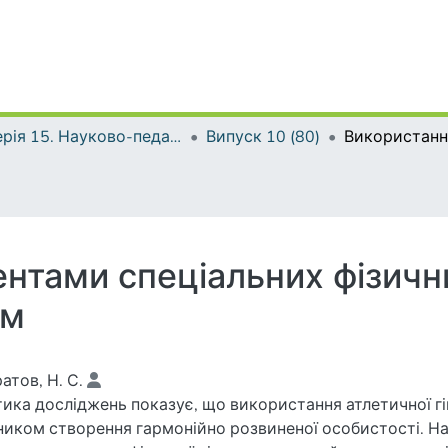
Серія 15. Науково-педагогічні проблеми фізичної культури (фізична культура і спорт)
Випуск 10 (80)
нтами спеціальних фізичн
ом
атов, Н. С.
ика досліджень показує, що використання атлетичної гі
ником створення гармонійно розвиненої особистості. На