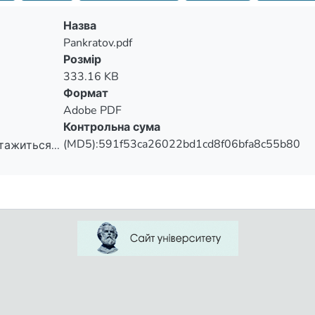
which all – round influences on a human’s organism. Numerous
y to select loads make this important means of healthing access
Назва
Pankratov.pdf
Розмір
333.16 KB
Формат
Adobe PDF
Контрольна сума
(MD5):591f53ca26022bd1cd8f06bfa8c55b80
тажиться...
тажиться...