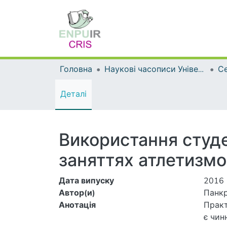
Головна
Наукові часописи Університету
Деталі
Використання студе
заняттях атлетизм
Дата випуску
2016
Автор(и)
Панкр
Анотація
Практ
є чин