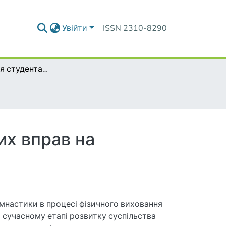
Увійти
ISSN 2310-8290
Використання студентами спеціальних фізичних вправ на заняттях атлетизмом
их вправ на
мнастики в процесі фізичного виховання
 сучасному етапі розвитку суспільства