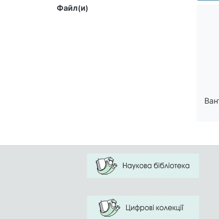
means 
Файл(и)
exactl
Ван
Ван