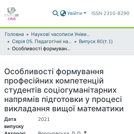
Увійти
ISSN 2310-8290
Головна
Наукові часописи Університету
Серія 05. Педагогічні науки: реалії та перспективи
Випуск 80(т.1)
Особливості формування професійних компетенцій студентів соціогуманітарних напрямів підготовки у процесі викладання вищої математики
Деталі
Особливості формування
професійних компетенцій
студентів соціогуманітарних
напрямів підготовки у процесі
викладання вищої математики
Дата
2021
випуску
Автор(и)
Вороновська, Л. П.