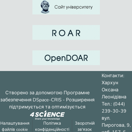
Контакти:
Хархун
Оксана
Створено за допомогою
Програмне
Леонідівна
забезпечення DSpace-CRIS
- Розширення
Тел.: (044)
підтримується та оптимізується
239-30-39
вул.
Налаштування
Політика
Зворотній
Пирогова, 9,
файлів cookie
конфіденційності
зв'язок