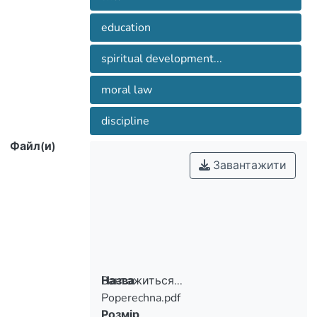
education
spiritual development...
moral law
discipline
Файл(и)
Завантажити
Вантажиться...
Назва
Poperechna.pdf
Вантажиться...
Розмір