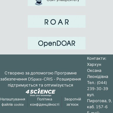
Контакти:
Хархун
Оксана
Створено за допомогою
Програмне
Леонідівна
забезпечення DSpace-CRIS
- Розширення
Тел.: (044)
підтримується та оптимізується
239-30-39
вул.
Налаштування
Політика
Зворотній
Пирогова, 9,
файлів cookie
конфіденційності
зв'язок
каб. 157-6