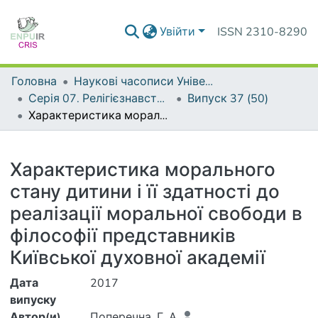
Увійти
ISSN 2310-8290
Головна
Наукові часописи Університету
Серія 07. Релігієзнавство. Культурологія. Філософія
Випуск 37 (50)
Характеристика морального стану дитини і її здатності до реалізації моральної свободи в філософії представників Київської духовної академії
Деталі
Характеристика морального
стану дитини і її здатності до
реалізації моральної свободи в
філософії представників
Київської духовної академії
Дата
2017
випуску
Автор(и)
Поперечна, Г. А.