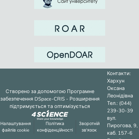
Контакти:
Хархун
Оксана
Створено за допомогою
Програмне
Леонідівна
забезпечення DSpace-CRIS
- Розширення
Тел.: (044)
підтримується та оптимізується
239-30-39
вул.
Налаштування
Політика
Зворотній
Пирогова, 9,
файлів cookie
конфіденційності
зв'язок
каб. 157-6