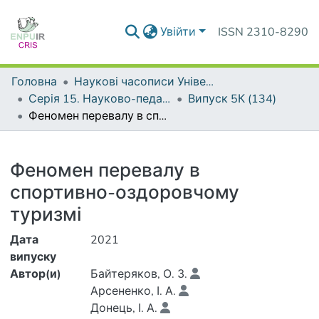
Увійти
ISSN 2310-8290
Головна
Наукові часописи Університету
Серія 15. Науково-педагогічні проблеми фізичної культури (фізична культура і спорт)
Випуск 5К (134)
Феномен перевалу в спортивно-оздоровчому туризмі
Деталі
Феномен перевалу в
спортивно-оздоровчому
туризмі
Дата
2021
випуску
Автор(и)
Байтеряков, О. З.
Арсененко, І. А.
Донець, І. А.