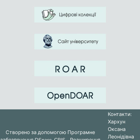
long-range ground), the color gamut of
the terrain, the presence of boundary
zones.
Контакти:
Хархун
Оксана
Створено за допомогою
Програмне
Леонідівна