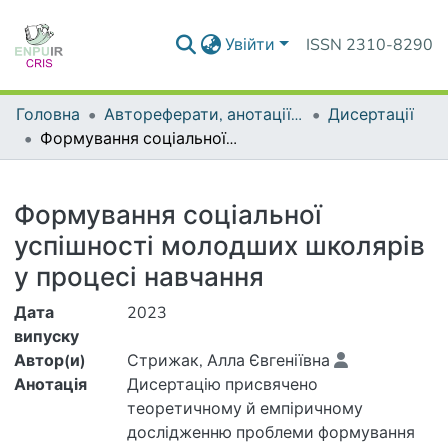
Увійти
ISSN 2310-8290
Головна
Автореферати, анотації до дисертацій та дисертації
Дисертації
Формування соціальної успішності молодших школярів у процесі навчання
Деталі
Формування соціальної
успішності молодших школярів
у процесі навчання
Дата
2023
випуску
Автор(и)
Стрижак, Алла Євгеніївна
Анотація
Дисертацію присвячено
теоретичному й емпіричному
дослідженню проблеми формування