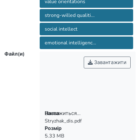
value orientations
strong-willed qualiti...
social intellect
emotional intelligenc...
Файл(и)
Завантажити
Вантажиться...
Назва
Stryzhak_dis.pdf
Вантажиться...
Розмір
5.33 MB