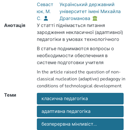
Севаст
Український державний
юк, М.
університет імені Михайла
С.
Драгоманова
Анотація
У статті піднімається питання
зародження некласичної (адаптивної)
педагогіки в умовах технологічного
освоєння дійсності, переоцінювання
В статье поднимаются вопросы о
наявних цінностей і теорій, без чого не
необходимости обеспечения в
можливо формувати людину
системе подготовки учителя
завтрашнього цивілізаційного
оптимального соотношения в
In the article raised the question of non-
суспільства. В цих умовах людина
реализации положений, идей и
classical nucleation (adaptive) pedagogy in
зобов’язана брати на себе
концепции классической,
conditions of technological development
відповідальність за динаміку
современной и будущей адаптивной
reality assessment of existing theories
Теми
соціоприродної гармонії і управління
педагогики. Без учета результатов
класична педагогіка
and values, without which does not
нею. Формувати таку людину, яка
технологического освоения
possible shaping a person in tomorrow's
протистоїть сучасній стихійній формі
действительности, материального и
адаптивна педагогіка
буття, покликана нова некласична
духовного достояния, без переоценки
педагогіка з її системною адаптивною
безперервна мінливіст...
ценностей и теорий уже не возможно
In these conditions a person must accept