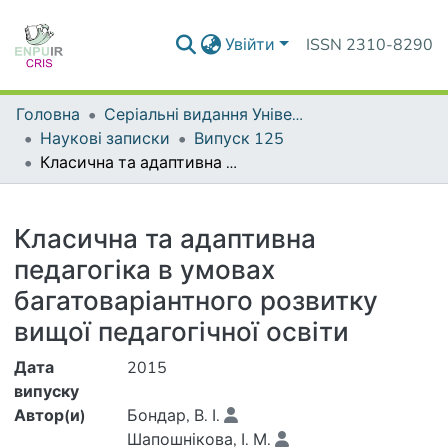
Увійти
ISSN 2310-8290
Головна
Серіальні видання Університету
Наукові записки
Випуск 125
Класична та адаптивна педагогіка в умовах багатоваріантного розвитку вищої педагогічної освіти
Деталі
Класична та адаптивна
педагогіка в умовах
багатоваріантного розвитку
вищої педагогічної освіти
Дата
2015
випуску
Автор(и)
Бондар, В. І.
Шапошнікова, І. М.