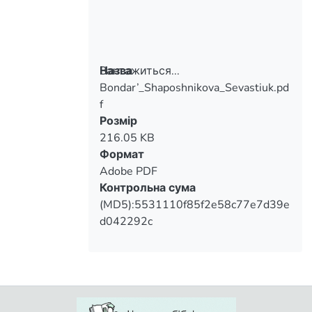
педагогического образования.
Вантажиться...
Назва
Bondar’_Shaposhnikova_Sevastiuk.pd
Вантажиться...
f
Розмір
216.05 KB
Формат
Adobe PDF
Контрольна сума
(MD5):5531110f85f2e58c77e7d39e
d042292c