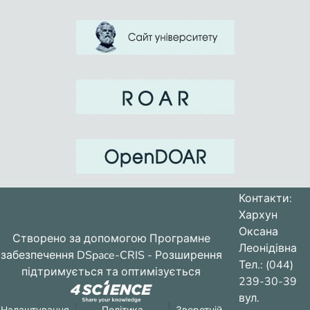
Контакти:
Хархун
Оксана
Створено за допомогою
Програмне
Леонідівна
забезпечення DSpace-CRIS
- Розширення
Тел.: (044)
підтримується та оптимізується
239-30-39
вул.