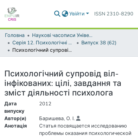
Увійти
ISSN 2310-8290
Головна
Наукові часописи Університету
Серія 12. Психологічні науки
Випуск 38 (62)
Психологічний супровід віл-інфікованих: цілі, завдання та зміст діяльності психолога
Деталі
Психологічний супровід віл-
інфікованих: цілі, завдання та
зміст діяльності психолога
Дата
2012
випуску
Автор(и)
Баришева, О. І.
Анотація
Статья посвящается исследованию
проблемы оказания психологической