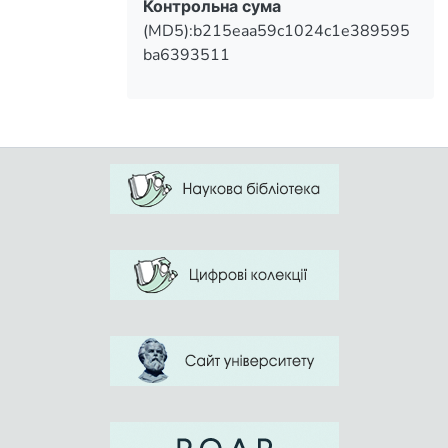
Контрольна сума
(MD5):b215eaa59c1024c1e389595
ba6393511