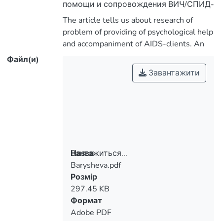
помощи и сопровождения ВИЧ/СПИД-
инфицированных клиентов. Автор
The article tells us about research of
problem of providing of psychological help
and accompaniment of AIDS-clients. An
содержание деятельности психолога
author determines aims, tasks and
Файл(и)
в ходе психологического
contents of activity of psychologist during
Завантажити
сопровождения ВИЧ -
psychological accompaniment of patient
инфицированных и больных СПИДом.
with AIDS. The specific differences of
Акцентируются специфические
forms of psychological accompaniment are
accented from other types of
психологического сопровождения от
других видов психологической
particular psychological consultation and
Вантажиться...
Назва
поддержки, в частности
palliative help.
Barysheva.pdf
Вантажиться...
психологического консультирования
Розмір
и паллиативной помощи.
297.45 KB
Формат
Adobe PDF