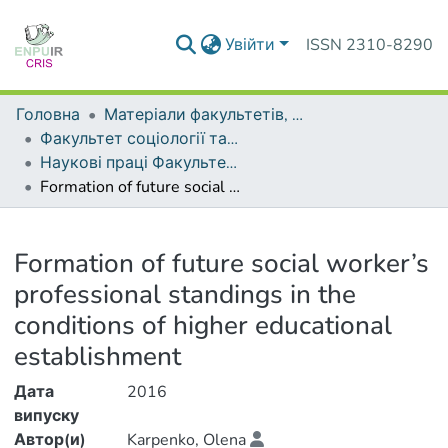
Увійти
ISSN 2310-8290
Головна
Матеріали факультетів, інститутів, підрозділів
Факультет соціології та соціальної політики
Наукові праці Факультету соціології та соціальної політики
Formation of future social worker’s professional standings in the conditions of higher educational establishment
Деталі
Formation of future social worker’s
professional standings in the
conditions of higher educational
establishment
Дата
2016
випуску
Автор(и)
Karpenko, Olena