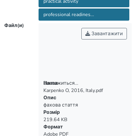
practical activity
professional readines...
Файл(и)
Завантажити
Вантажиться...
Назва
Karpenko O, 2016, Italy.pdf
Вантажиться...
Опис
фахова стаття
Розмір
219.64 KB
Формат
Adobe PDF