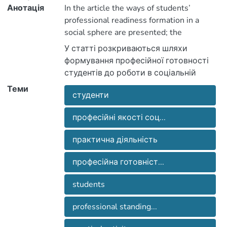
Анотація
In the article the ways of students’
professional readiness formation in a
social sphere are presented; the
professional standings of social worker’s,
У статті розкриваються шляхи
which are formed in the conditions of
формування професійної готовності
university, are pointed out.
студентів до роботи в соціальній
сфері; визначаються професійні якості
Теми
студенти
соціального працівника, які
формуються в умовах університету.
професійні якості соц...
практична діяльність
професійна готовніст...
students
professional standing...