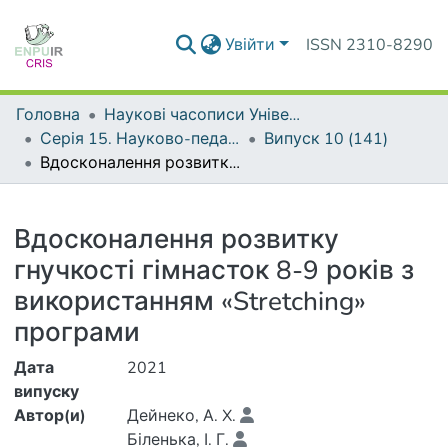
Увійти
ISSN 2310-8290
Головна
Наукові часописи Університету
Серія 15. Науково-педагогічні проблеми фізичної культури (фізична культура і спорт)
Випуск 10 (141)
Вдосконалення розвитку гнучкості гімнасток 8-9 років з використанням «Stretching» програми
Деталі
Вдосконалення розвитку
гнучкості гімнасток 8-9 років з
використанням «Stretching»
програми
Дата
2021
випуску
Автор(и)
Дейнеко, А. X.
Біленька, І. Г.