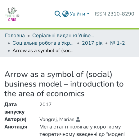
Увійти
ISSN 2310-8290
Головна
Серіальні видання Університету
Соціальна робота в Україні: теорія і практика
2017 рік
№ 1-2
Arrow as a symbol of (social) business model – introduction to the area of economics
Деталі
Arrow as a symbol of (social)
business model – introduction to
the area of economics
Дата
2017
випуску
Автор(и)
Vongrej, Marian
Анотація
Мета статті полягає у короткому
теоретичному введенні до “моделі