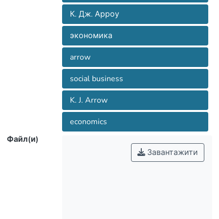
К. Дж. Арроу
экономика
arrow
social business
K. J. Arrow
economics
Файл(и)
Завантажити