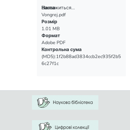
Вантажиться...
Назва
Vongrej.pdf
Вантажиться...
Розмір
1.01 MB
Формат
Adobe PDF
Контрольна сума
(MD5):1f2b88ad3834ccb2ec935f2b5
6c27f1c