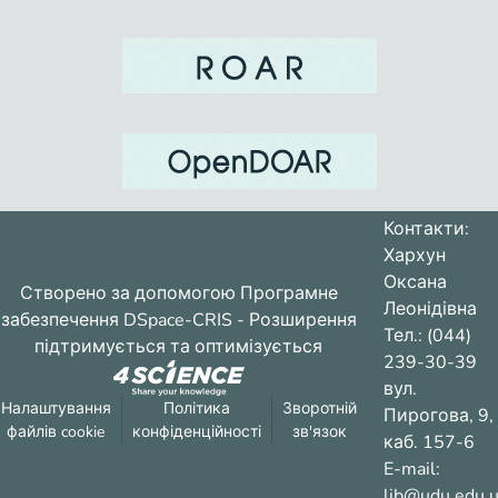
Контакти:
Хархун
Оксана
Створено за допомогою
Програмне
Леонідівна
забезпечення DSpace-CRIS
- Розширення
Тел.: (044)
підтримується та оптимізується
239-30-39
вул.
Налаштування
Політика
Зворотній
Пирогова, 9,
файлів cookie
конфіденційності
зв'язок
каб. 157-6
E-mail:
lib@udu.edu.