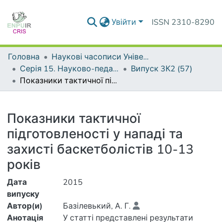
Увійти
ISSN 2310-8290
Головна
Наукові часописи Університету
Серія 15. Науково-педагогічні проблеми фізичної культури (фізична культура і спорт)
Випуск 3К2 (57)
Показники тактичної підготовленості у нападі та захисті баскетболістів 10-13 років
Деталі
Показники тактичної
підготовленості у нападі та
захисті баскетболістів 10-13
років
Дата
2015
випуску
Автор(и)
Базілевький, А. Г.
Анотація
У статті представлені результати