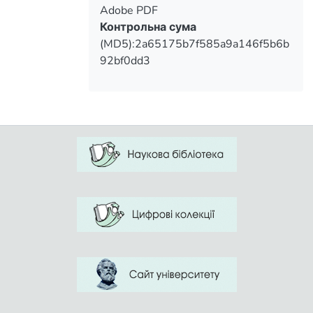
Adobe PDF
Контрольна сума
(MD5):2a65175b7f585a9a146f5b6b
92bf0dd3