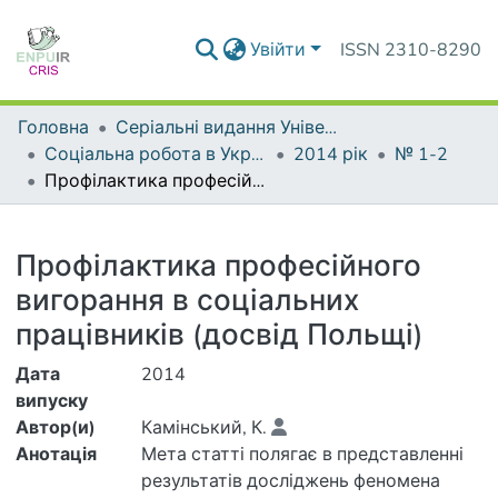
Увійти
ISSN 2310-8290
Головна
Серіальні видання Університету
Соціальна робота в Україні: теорія і практика
2014 рік
№ 1-2
Профілактика професійного вигорання в соціальних працівників (досвід Польщі)
Деталі
Профілактика професійного
вигорання в соціальних
працівників (досвід Польщі)
Дата
2014
випуску
Автор(и)
Камінський, К.
Анотація
Мета статті полягає в представленні
результатів досліджень феномена