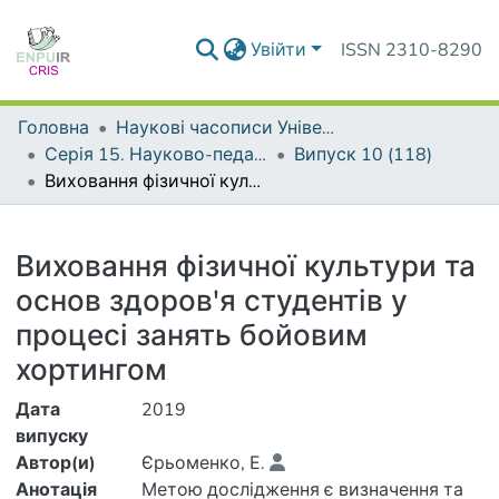
Увійти
ISSN 2310-8290
Головна
Наукові часописи Університету
Серія 15. Науково-педагогічні проблеми фізичної культури (фізична культура і спорт)
Випуск 10 (118)
Виховання фізичної культури та основ здоров'я студентів у процесі занять бойовим хортингом
Деталі
Виховання фізичної культури та
основ здоров'я студентів у
процесі занять бойовим
хортингом
Дата
2019
випуску
Автор(и)
Єрьоменко, Е.
Анотація
Метою дослідження є визначення та