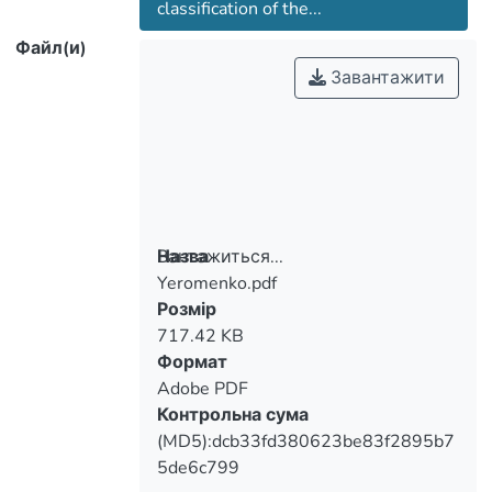
classification of the...
Файл(и)
Завантажити
Вантажиться...
Назва
Yeromenko.pdf
Вантажиться...
Розмір
717.42 KB
Формат
Adobe PDF
Контрольна сума
(MD5):dcb33fd380623be83f2895b7
5de6c799