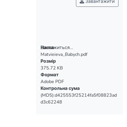
Завантажити
Вантажиться...
Назва
Matvieieva_Babych.pdf
Вантажиться...
Розмір
375.72 KB
Формат
Adobe PDF
Контрольна сума
(MD5):d425553f25214fa5f08823ad
d3c62248