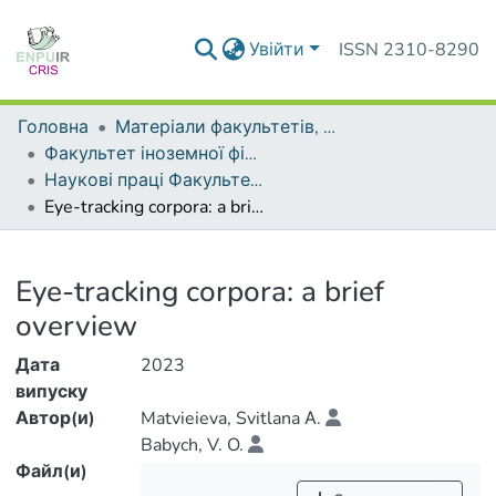
Увійти
ISSN 2310-8290
Головна
Матеріали факультетів, інститутів, підрозділів
Факультет іноземної філології
Наукові праці Факультету іноземної філології
Eye-tracking corpora: a brief overview
Деталі
Eye-tracking corpora: a brief
overview
Дата
2023
випуску
Автор(и)
Matvieieva, Svitlana А.
Babych, V. O.
Файл(и)