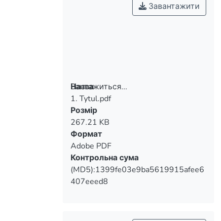
установ України з питань
Завантажити
релігієзнавства, теорії та історії
культури, філософії.
Вантажиться...
Назва
1. Tytul.pdf
Вантажиться...
Розмір
267.21 KB
Формат
Adobe PDF
Контрольна сума
(MD5):1399fe03e9ba5619915afee6
407eeed8