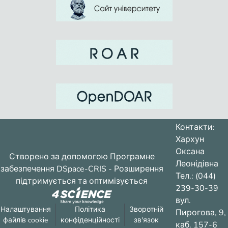
Контакти:
Хархун
Оксана
Створено за допомогою
Програмне
Леонідівна
забезпечення DSpace-CRIS
- Розширення
Тел.: (044)
підтримується та оптимізується
239-30-39
вул.
Налаштування
Політика
Зворотній
Пирогова, 9,
файлів cookie
конфіденційності
зв'язок
каб. 157-6