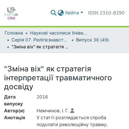
Увійти
ISSN 2310-8290
Головна
Наукові часописи Університету
Серія 07. Релігієзнавство. Культурологія. Філософія
Випуск 36 (49)
"Зміна віх" як стратегія інтерпретації травматичного досвіду
Деталі
"Зміна віх" як стратегія
інтерпретації травматичного
досвіду
Дата
2016
випуску
Автор(и)
Немчинов, І. Г.
Анотація
У статті розглядається спроба
подолати революційну травму,