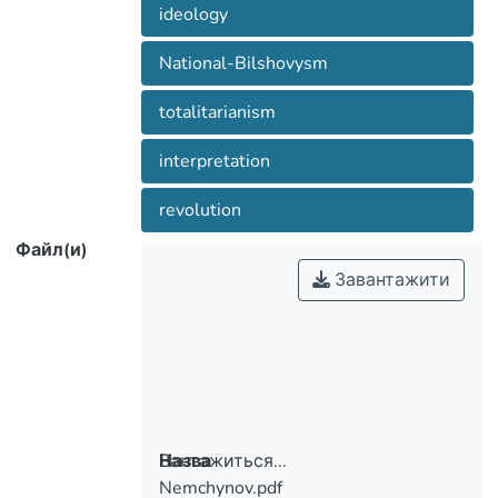
ideology
National-Bilshovysm
totalitarianism
interpretation
revolution
Файл(и)
Завантажити
Вантажиться...
Назва
Nemchynov.pdf
Вантажиться...