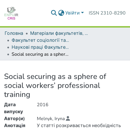
Увійти
ISSN 2310-8290
Головна
Матеріали факультетів, інститутів, підрозділів
Факультет соціології та соціальної політики
Наукові праці Факультету соціології та соціальної політики
Social securing as a sphere of social workers’ professional training
Деталі
Social securing as a sphere of
social workers’ professional
training
Дата
2016
випуску
Автор(и)
Melnyk, Iryna
Анотація
У статті розкривається необхідність