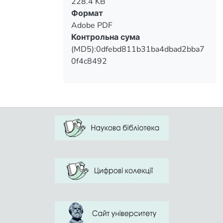
228.4 KB
Формат
Adobe PDF
Контрольна сума
(MD5):0dfebd811b31ba4dbad2bba7
0f4c8492