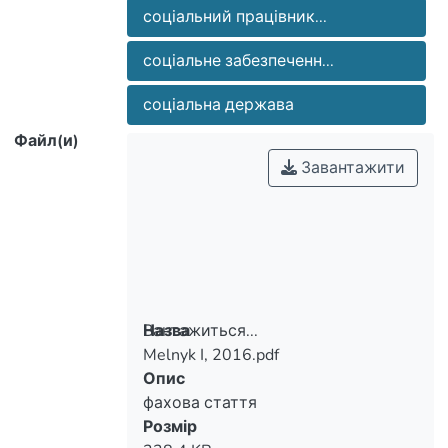
соціальний працівник...
соціальне забезпеченн...
соціальна держава
Файл(и)
Завантажити
Вантажиться...
Назва
Melnyk I, 2016.pdf
Вантажиться...
Опис
фахова стаття
Розмір