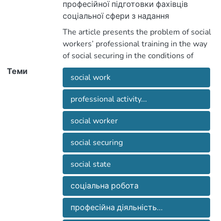
професійної підготовки фахівців
соціальної сфери з надання
соціального забезпечення; визначено
The article presents the problem of social
основні теоретичні підходи до
workers’ professional training in the way
визначення сутності та складових
of social securing in the conditions of
соціального забезпечення, необхідних
university. Description and structure of
Теми
соціальному працівникові у майбутній
social work
social securing are described.
професійній діяльності.
professional activity...
social worker
social securing
social state
соціальна робота
професійна діяльність...