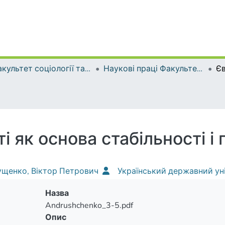
Факультет соціології та соціальної політики
Наукові праці Факультету соціології та соціальної політики
і як основа стабільності і
щенко, Віктор Петрович
Український державний ун
Назва
Andrushchenko_3-5.pdf
Опис