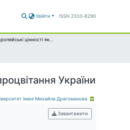
Увійти
ISSN 2310-8290
Європейські цінності як основа стабільності і процвітання України
 процвітання України
іверситет імені Михайла Драгоманова
Завантажити