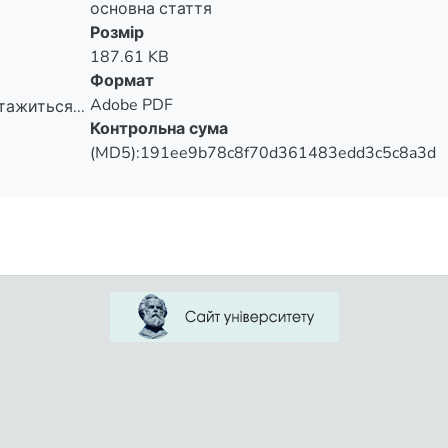
основна стаття
Розмір
187.61 KB
Формат
Adobe PDF
тажиться...
Контрольна сума
тажиться...
(MD5):191ee9b78c8f70d361483edd3c5c8a3d