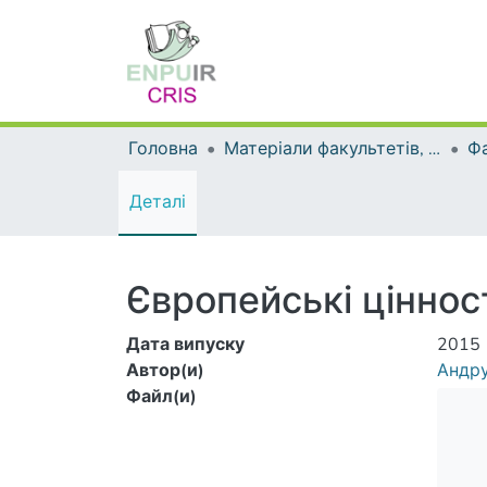
Головна
Матеріали факультетів, інститутів, підрозділів
Деталі
Європейські цінност
Дата випуску
2015
Автор(и)
Андру
Файл(и)