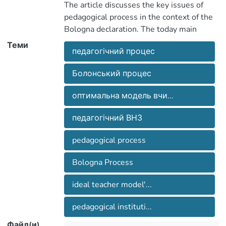
The article discusses the key issues of
pedagogical process in the context of the
інноваційного підходу на сучасному,
Bologna declaration. The today main
інтеграційному етапі. Особли­ва увага
principles of the innovative approach are
Теми
надається характеристиці основних
педагогічний про­цес
analyzed. Characteristic of the ideal
компонентів оптималь­ної моделі
вчителя й шляхів її формування в
Болонський процес
педагогічному ВНЗ.
model's main components and the ways of
оптимальна модель вчи...
its formation at a teachertraining higher
pedagogical institution have been
педагогічний ВНЗ
examined.
pedagogical process
Bologna Process
ideal teacher model'...
pedagogical instituti...
Файл(и)