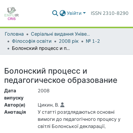
Увійти
ISSN 2310-8290
Головна
Серіальні видання Університету
Філософія освіти
2008 рік
№ 1-2
Болонский процесс и педагогическое образование
Деталі
Болонский процесс и
педагогическое образование
Дата
2008
випуску
Автор(и)
Цикин, В.
Анотація
У статті розгдлядаються основні
вимоги до педагогічного про­цесу у
світлі Болонської декларації,