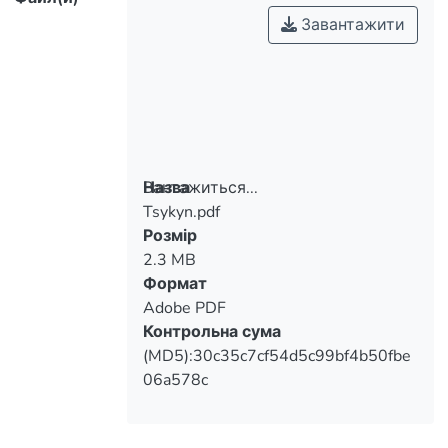
Завантажити
Вантажиться...
Назва
Tsykyn.pdf
Вантажиться...
Розмір
2.3 MB
Формат
Adobe PDF
Контрольна сума
(MD5):30c35c7cf54d5c99bf4b50fbe
06a578c