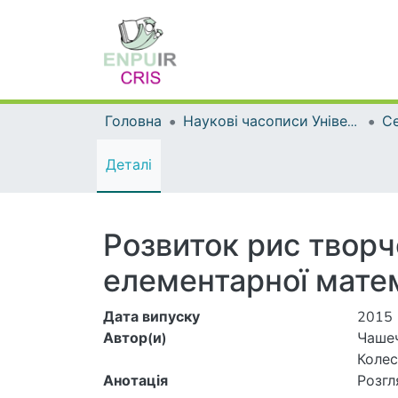
Головна
Наукові часописи Університету
Деталі
Розвиток рис творч
елементарної мате
Дата випуску
2015
Автор(и)
Чашеч
Колесн
Анотація