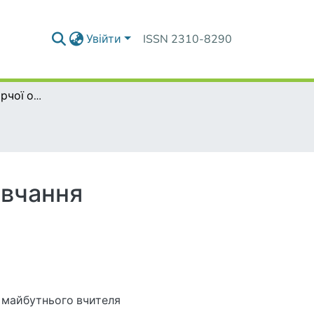
Увійти
ISSN 2310-8290
Розвиток рис творчої особистості у процесі навчання елементарної математики
авчання