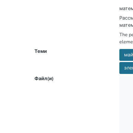
матем
Рассм
матем
The pe
eleme
Теми
май
эле
Файл(и)