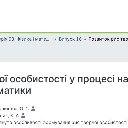
Серія 03. Фізика і математика у вищій і середній школі
Випуск 16
ої особистості у процесі н
матики
никова, О. С.
ик, Є. А.