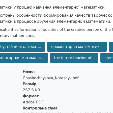
атики у процесі навчання елементарної математики.
отрены особенности формирования качеств творческой
атики в процессе обучения элементарной математики.
culiarities formation of qualities of the creative person of the
ntary mathematics.
бутній вчитель мат...
елементарна математик...
ментарная математи...
the future teacher of...
elem
Назва
Chashechnykova_Kolesnyk.pdf
Розмір
257.5 KB
Формат
Adobe PDF
Контрольна сума