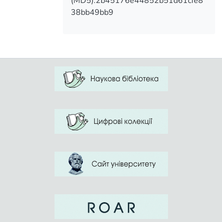
(MD5):2b45176e44852b51d61cfe8
different systems and systems of
38bb49bb9
knowledge, skills, abilities, skills and
special individual psychological
An important task is to develop new
methods and organization of physical
rehabilitation sections that facilitate
convalescence (recovery), health
promotion to improve efficiency and