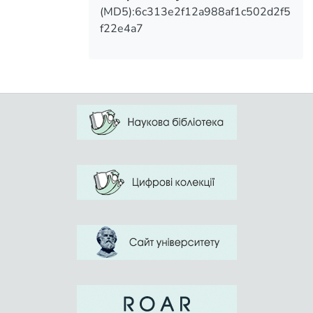
not accepted disciple. Physical education
(MD5):6c313e2f12a988af1c502d2f5
teachers in the process of non-
f22e4a7
professional sports education only creates
the conditions for party games he noticed
"defect" in relation to his own health, he
raised the need to change their
psychophysical condition, he would like
this, searching for the transition to a new
state of well-being, he built his trajectory
changes. Improving physical training of
students of engineering professions type,
it is important to maintain an educational
teaching technologies that should be
included in the system of teaching and
learning technologies of discipline
"Physical Education", created by
professionals for future professions of
engineering type.