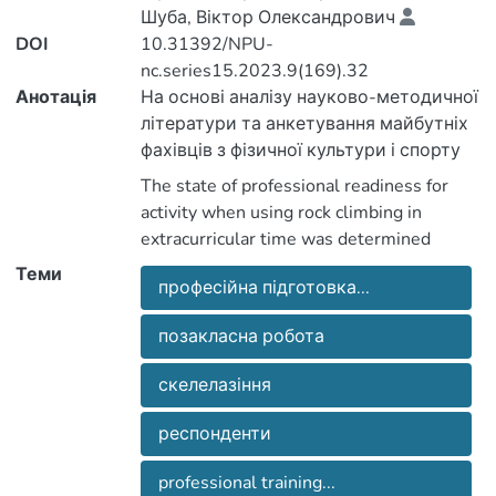
Шуба, Віктор Олександрович
DOI
10.31392/NPU-
nc.series15.2023.9(169).32
Анотація
На основі аналізу науково-методичної
літератури та анкетування майбутніх
фахівців з фізичної культури і спорту
визначено стан професійної
The state of professional readiness for
готовності до діяльності при
activity when using rock climbing in
використанні скелелазіння у
extracurricular time was determined
позакласний час. Також на основі
based on the analysis of scientific and
Теми
анкетування визначили мотивацію
професійна підготовка...
methodological literature and
учні до занять скелелазінням. Мета –
questionnaires of future specialists in
обґрунтувати необхідність
позакласна робота
physical culture and sports. Important
використання скелелазіння для
aspects for specialists in physical culture
скелелазіння
позакласної роботи в професійній
and sports are a high level of professional
підготовці майбутніх фахівців з
training, the ability to combine theoretical
респонденти
фізичної культури і спорту. Методи:
and practical aspects, constant
аналіз науково-методичних джерел та
replenishment of knowledge and
professional training...