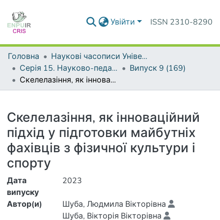
Увійти
ISSN 2310-8290
Головна
Наукові часописи Університету
Серія 15. Науково-педагогічні проблеми фізичної культури (фізична культура і спорт)
Випуск 9 (169)
Скелелазіння, як інноваційний підхід у підготовки майбутніх фахівців з фізичної культури і спорту
Деталі
Скелелазіння, як інноваційний
підхід у підготовки майбутніх
фахівців з фізичної культури і
спорту
Дата
2023
випуску
Автор(и)
Шуба, Людмила Вікторівна
Шуба, Вікторія Вікторівна