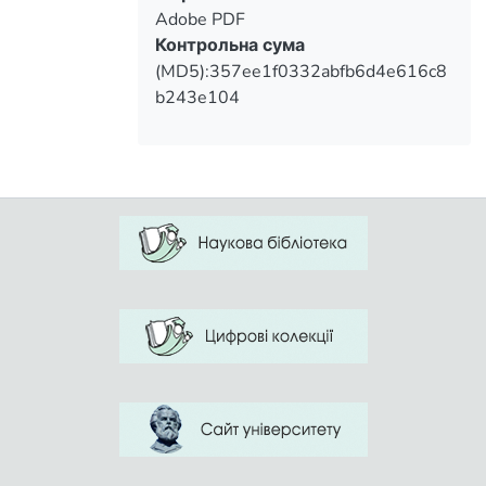
results. Surveys of students revealed that
Adobe PDF
the majority of respondents, 81%,
Контрольна сума
consider it necessary to study a sport such
(MD5):357ee1f0332abfb6d4e616c8
as rock climbing for better professional
b243e104
training. Only 27% can use the elements
of this sport. Due to the fact that rock
climbing has a positive effect on the
appearance and promotes the
development of physical abilities, 64% of
high school students would enjoy
climbing. The data obtained in this way
indicate that the chosen topic is relevant
and timely.