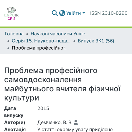
Увійти
ISSN 2310-8290
Головна
Наукові часописи Університету
Серія 15. Науково-педагогічні проблеми фізичної культури (фізична культура і спорт)
Випуск 3К1 (56)
Проблема професійного самовдосконалення майбутнього вчителя фізичної культури
Деталі
Проблема професійного
самовдосконалення
майбутнього вчителя фізичної
культури
Дата
2015
випуску
Автор(и)
Демченко, В. В.
Анотація
У статті окрему увагу приділено