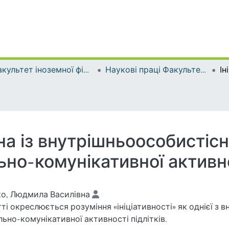
Факультет іноземної філології
Наукові праці Факультету іноземної філології
дна із внутрішньоособистіс
но-комунікативної активно
о, Людмила Василівна
тті окреслюється розуміння «ініціативності» як однієї з
льно-комунікативної активності підлітків.