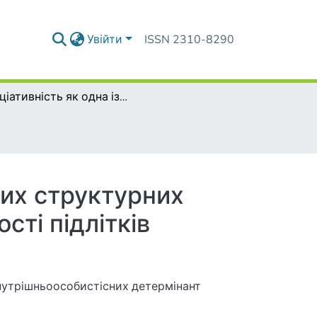
Увійти
ISSN 2310-8290
Ініціативність як одна із внутрішньоособистісних структурних детермінант соціально-комунікативної активності підлітків
них структурних
сті підлітків
 внутрішньоособистісних детермінант