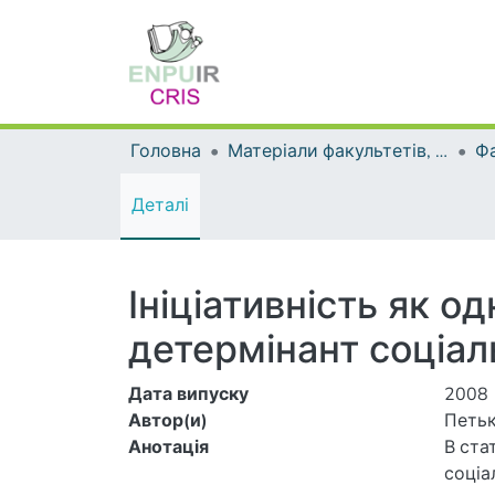
Головна
Матеріали факультетів, інститутів, підрозділів
Деталі
Ініціативність як о
детермінант соціаль
Дата випуску
2008
Автор(и)
Петьк
Анотація
В ста
соціа