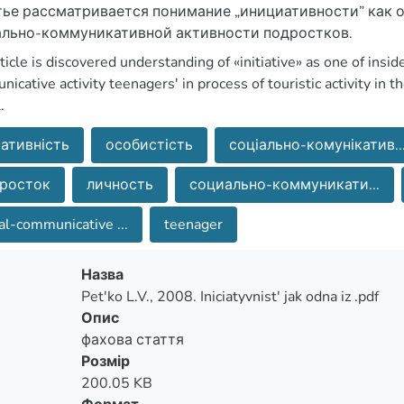
тье рассматривается понимание „инициативности” как 
льно-коммуникативной активности подростков.
ticle is discovered understanding of «initiative» as one of insi
icative activity teenagers' in process of touristic activity in
.
ціативність
особистість
соціально-комунікатив..
росток
личность
социально-коммуникати...
al-communicative ...
teenager
Назва
Pet'ko L.V., 2008. Iniciatyvnist' jak odna iz .pdf
Опис
фахова стаття
Розмір
200.05 KB