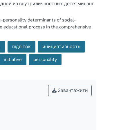
одной из внутриличностных дететминант
de-personality determinants of social-
 the educational process in the comprehensive
.
підліток
инициативность
initiative
personality
Завантажити