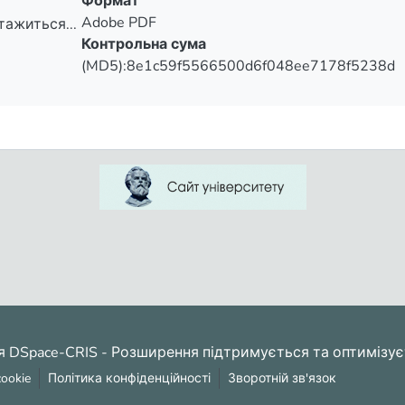
Формат
Adobe PDF
тажиться...
Контрольна сума
тажиться...
(MD5):8e1c59f5566500d6f048ee7178f5238d
я DSpace-CRIS
- Розширення підтримується та оптимізу
ookie
Політика конфіденційності
Зворотній зв'язок