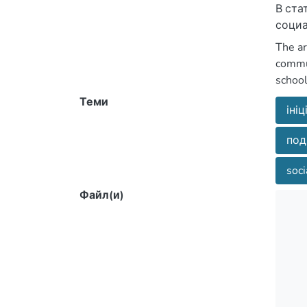
В ста
социа
The ar
commun
school
Теми
іні
под
soci
Файл(и)