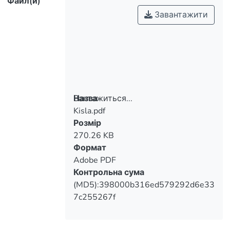
Файл(и)
Завантажити
Вантажиться...
Назва
Kisla.pdf
Вантажиться...
Розмір
270.26 KB
Формат
Adobe PDF
Контрольна сума
(MD5):398000b316ed579292d6e33
7c255267f