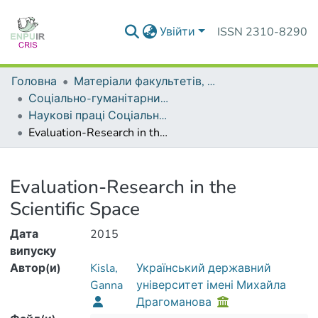
Увійти
ISSN 2310-8290
Головна
Матеріали факультетів, інститутів, підрозділів
Соціально-гуманітарний факультет
Наукові праці Соціально-гуманітарного факультету
Evaluation-Research in the Scientific Space
Деталі
Evaluation-Research in the
Scientific Space
Дата
2015
випуску
Автор(и)
Kisla,
Український державний
Ganna
університет імені Михайла
Драгоманова