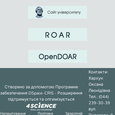
Контакти:
Хархун
Оксана
Створено за допомогою
Програмне
Леонідівна
забезпечення DSpace-CRIS
- Розширення
Тел.: (044)
підтримується та оптимізується
239-30-39
вул.
Налаштування
Політика
Зворотній