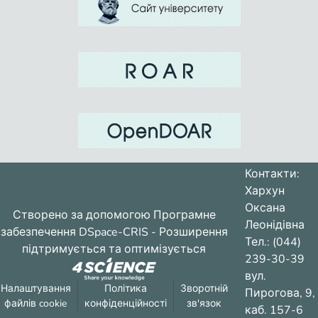
enjoying applicants from the classes held.
Контакти:
Хархун
Оксана
Створено за допомогою
Програмне
Леонідівна
забезпечення DSpace-CRIS
- Розширення
Тел.: (044)
підтримується та оптимізується
239-30-39
вул.
Налаштування
Політика
Зворотній
Пирогова, 9,
файлів cookie
конфіденційності
зв'язок
каб. 157-6