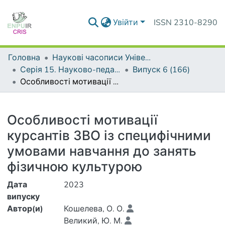
Увійти
ISSN 2310-8290
Головна
Наукові часописи Університету
Серія 15. Науково-педагогічні проблеми фізичної культури (фізична культура і спорт)
Випуск 6 (166)
Особливості мотивації курсантів ЗВО із специфічними умовами навчання до занять фізичною культурою
Деталі
Особливості мотивації
курсантів ЗВО із специфічними
умовами навчання до занять
фізичною культурою
Дата
2023
випуску
Автор(и)
Кошелева, О. О.
Великий, Ю. М.