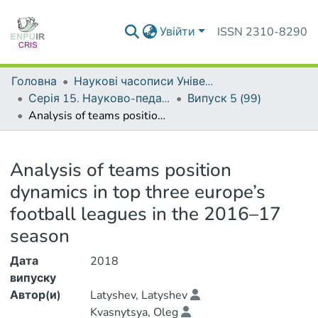
Увійти
ISSN 2310-8290
Головна
Наукові часописи Університету
Серія 15. Науково-педагогічні проблеми фізичної культури (фізична культура і спорт)
Випуск 5 (99)
Analysis of teams position dynamics in top three europe’s football leagues in the 2016–17 season
Деталі
Analysis of teams position
dynamics in top three europe’s
football leagues in the 2016–17
season
Дата
2018
випуску
Автор(и)
Latyshev, Latyshev
Kvasnytsya, Oleg