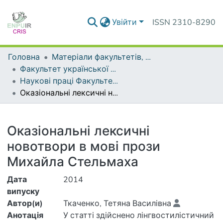
Увійти
ISSN 2310-8290
Головна
Матеріали факультетів, інститутів, підрозділів
Факультет української філології і журналістики імені А. Малишка
Наукові праці Факультету української філології і журналістики імені А. Малишка
Оказіональні лексичні новотвори в мові прози Михайла Стельмаха
Деталі
Оказіональні лексичні
новотвори в мові прози
Михайла Стельмаха
Дата
2014
випуску
Автор(и)
Ткаченко, Тетяна Василівна
Анотація
У статті здійснено лінгвостилістичний