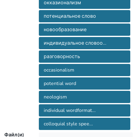
ресурсов художественных
the colloquial style speech and refreshing
окказионализм
призведений писателя.
and enriching the image resources of the
потенциальное слово
author’s works.
новообразование
индивидуальное словоо...
разговорность
occasionalism
potential word
neologism
individual wordformat...
colloquial style spee...
Файл(и)