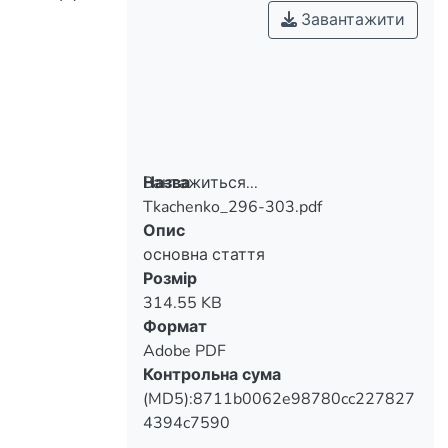
Завантажити
Вантажиться...
Назва
Tkachenko_296-303.pdf
Вантажиться...
Опис
основна стаття
Розмір
314.55 KB
Формат
Adobe PDF
Контрольна сума
(MD5):8711b0062e98780cc227827
4394c7590