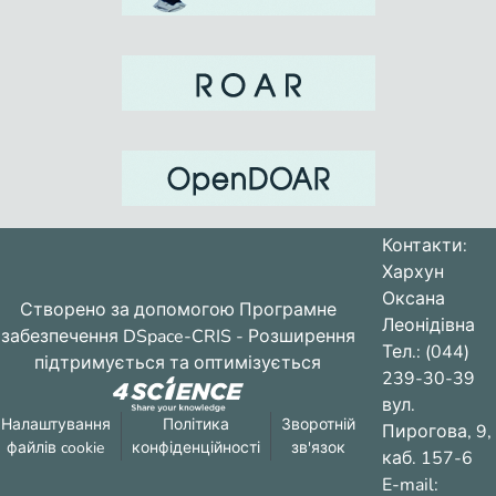
несвоевременную доврачебную
помощь. с целью повышения
Перша допомога являє собою
комплекс термінових заходів, які
проводяться при нещасних випадках і
первой помощи в статье предложена
раптових
инструкцию знания и навыков,
которая разработана в соответствии
программой курса «Основы
Контакти:
медицинских знаний» и «Курса
Хархун
медицинской подготовки
Оксана
Створено за допомогою
Програмне
Леонідівна
забезпечення DSpace-CRIS
- Розширення
Тел.: (044)
підтримується та оптимізується
Медицинским управлением МСЧ
239-30-39
Украины, которые должны
вул.
Налаштування
выкладываться студентам на занятиях
Політика
Зворотній
Пирогова, 9,
файлів cookie
конфіденційності
зв'язок
ОБЖД.
каб. 157-6
E-mail: