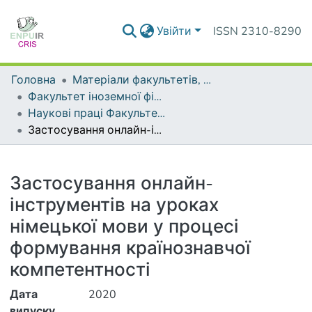
Увійти
ISSN 2310-8290
Головна
Матеріали факультетів, інститутів, підрозділів
Факультет іноземної філології
Наукові праці Факультету іноземної філології
Застосування онлайн-інструментів на уроках німецької мови у процесі формування країнознавчої компетентності
Деталі
Застосування онлайн-
інструментів на уроках
німецької мови у процесі
формування країнознавчої
компетентності
Дата
2020
випуску