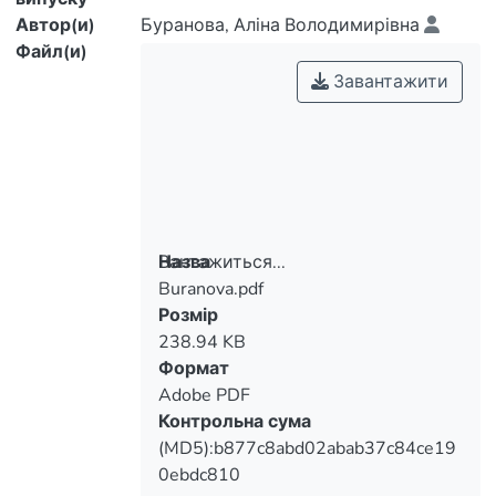
Автор(и)
Буранова, Аліна Володимирівна
Файл(и)
Завантажити
Вантажиться...
Назва
Buranova.pdf
Вантажиться...
Розмір
238.94 KB
Формат
Adobe PDF
Контрольна сума
(MD5):b877c8abd02abab37c84ce19
0ebdc810