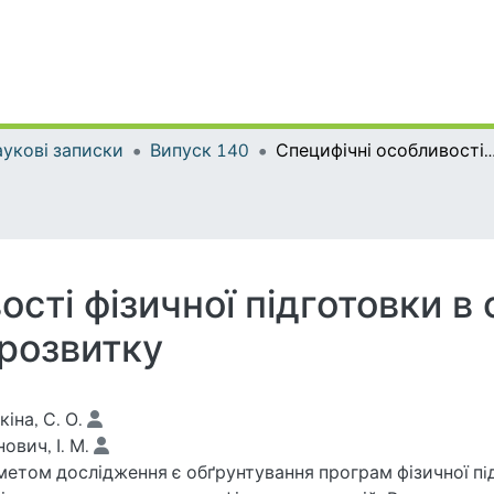
укові записки
Випуск 140
Специфічні особливості фізичної підготовки в спортивних танцях на сучасно
ості фізичної підготовки в
 розвитку
іна, С. О.
ович, І. М.
етом дослідження є обґрунтування програм фізичної пiд