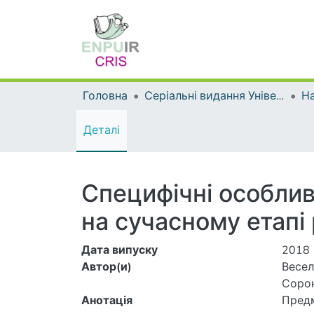
Головна
Серіальні видання Університету
На
Деталі
Специфічні особлив
на сучасному етапі
Дата випуску
2018
Автор(и)
Веселк
Сорон
Анотація
Предм