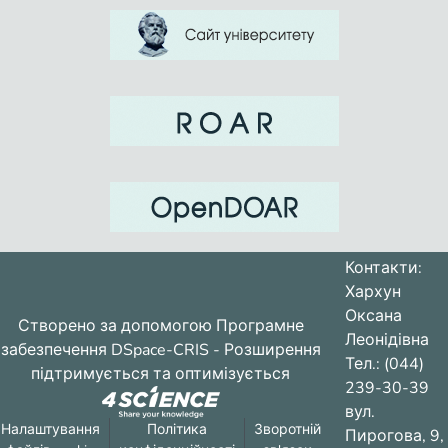
Контакти:
Хархун
Оксана
Створено за допомогою
Програмне
Леонідівна
забезпечення DSpace-CRIS
- Розширення
Тел.: (044)
підтримується та оптимізується
239-30-39
вул.
Налаштування
Політика
Зворотній
Пирогова, 9,