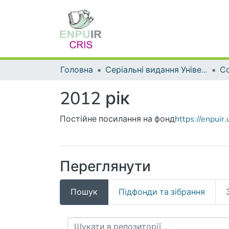
Головна
Серіальні видання Університету
2012 рік
Постійне посилання на фонд
https://enpui
Переглянути
Пошук
Підфонди та зібрання