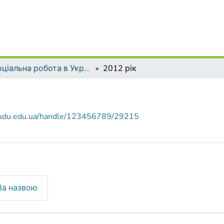
Соціальна робота в Україні: теорія і практика
2012 рік
r.udu.edu.ua/handle/123456789/29215
За назвою