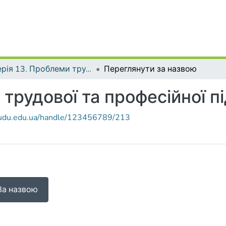
Серія 13. Проблеми трудової та професійної підготовки
Переглянути за назвою
 трудової та професійної п
r.udu.edu.ua/handle/123456789/213
За назвою