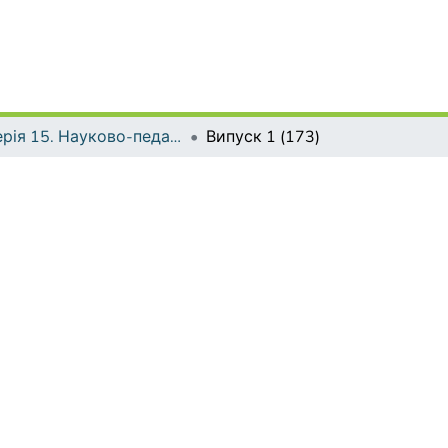
Серія 15. Науково-педагогічні проблеми фізичної культури (фізична культура і спорт)
Випуск 1 (173)