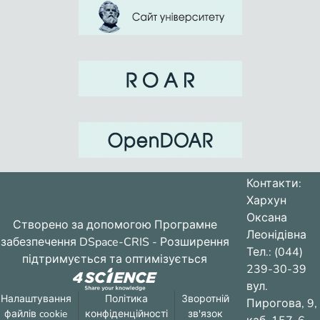
Контакти:
Хархун
Оксана
Створено за допомогою
Програмне
Леонідівна
забезпечення DSpace-CRIS
- Розширення
Тел.: (044)
підтримується та оптимізується
239-30-39
вул.
Налаштування
Політика
Зворотній
Пирогова, 9,
файлів cookie
конфіденційності
зв'язок