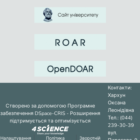
Контакти:
Хархун
Оксана
Створено за допомогою
Програмне
Леонідівна
забезпечення DSpace-CRIS
- Розширення
Тел.: (044)
підтримується та оптимізується
239-30-39
вул.
Налаштування
Політика
Зворотній