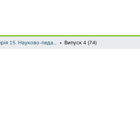
Серія 15. Науково-педагогічні проблеми фізичної культури (фізична культура і спорт)
Випуск 4 (74)