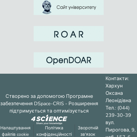
Контакти:
Хархун
Оксана
Створено за допомогою
Програмне
Леонідівна
забезпечення DSpace-CRIS
- Розширення
Тел.: (044)
підтримується та оптимізується
239-30-39
вул.
Налаштування
Політика
Зворотній
Пирогова, 9,
файлів cookie
конфіденційності
зв'язок